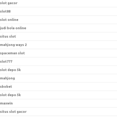
slot gacor
slot88
slot online
judi bola online
situs slot
mahjong ways 2
spaceman slot
slot777
slot depo 5k
mahjong
sbobet
slot depo 5k
maxwin
situs slot gacor