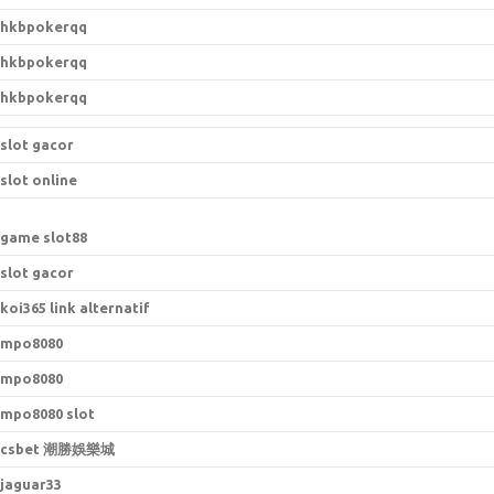
hkbpokerqq
hkbpokerqq
hkbpokerqq
slot gacor
slot online
game slot88
slot gacor
koi365 link alternatif
mpo8080
mpo8080
mpo8080 slot
csbet 潮勝娛樂城
jaguar33