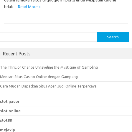
dalam temukan situs di google ini perlu anda waspadai karena
tidak…
Read More »
S
e
a
Recent Posts
r
c
The Thrill of Chance Unraveling the Mystique of Gambling
h
Mencari Situs Casino Online dengan Gampang
f
o
Cara Mudah Dapatkan Situs Agen Judi Online Terpercaya
r
:
slot gacor
slot online
slot88
mejavip