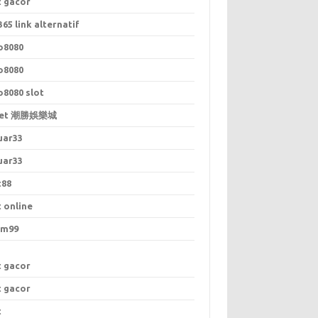
t gacor
365 link alternatif
o8080
o8080
8080 slot
bet 潮勝娛樂城
uar33
uar33
t88
t online
am99
t gacor
t gacor
t