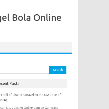
gel Bola Online
ecent Posts
Thrill of Chance Unraveling the Mystique of
bling
cari Situs Casino Online dengan Gampang