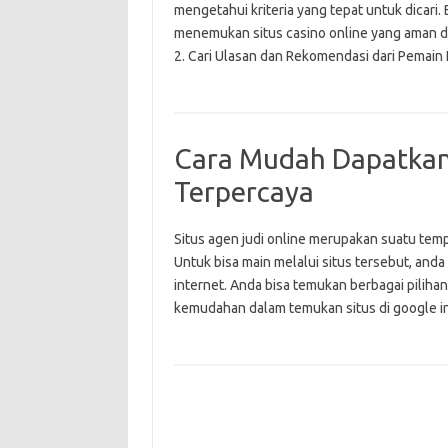
mengetahui kriteria yang tepat untuk dicar
menemukan situs casino online yang aman da
2. Cari Ulasan dan Rekomendasi dari Pemain
Cara Mudah Dapatkan 
Terpercaya
Situs agen judi online merupakan suatu tem
Untuk bisa main melalui situs tersebut, and
internet. Anda bisa temukan berbagai piliha
kemudahan dalam temukan situs di google i