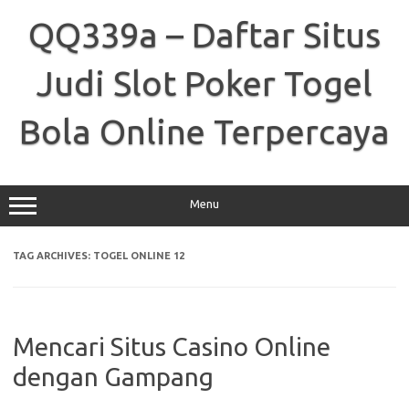
Skip
to
QQ339a – Daftar Situs
content
Judi Slot Poker Togel
Bola Online Terpercaya
Menu
TAG ARCHIVES:
TOGEL ONLINE 12
Mencari Situs Casino Online
dengan Gampang