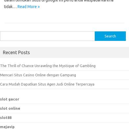
dalam temukan situs di google ini perlu anda waspadai karena
tidak…
Read More »
S
e
a
Recent Posts
r
c
The Thrill of Chance Unraveling the Mystique of Gambling
h
Mencari Situs Casino Online dengan Gampang
f
o
Cara Mudah Dapatkan Situs Agen Judi Online Terpercaya
r
:
slot gacor
slot online
slot88
mejavip