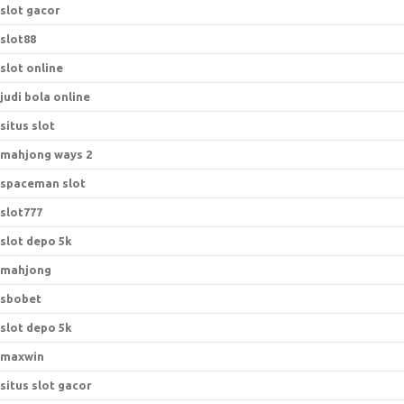
slot gacor
slot88
slot online
judi bola online
situs slot
mahjong ways 2
spaceman slot
slot777
slot depo 5k
mahjong
sbobet
slot depo 5k
maxwin
situs slot gacor