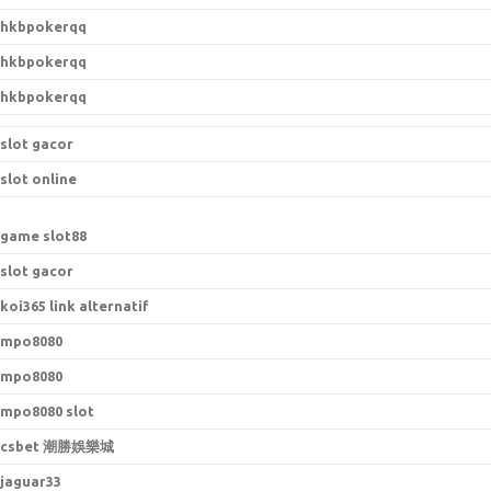
hkbpokerqq
hkbpokerqq
hkbpokerqq
slot gacor
slot online
game slot88
slot gacor
koi365 link alternatif
mpo8080
mpo8080
mpo8080 slot
csbet 潮勝娛樂城
jaguar33