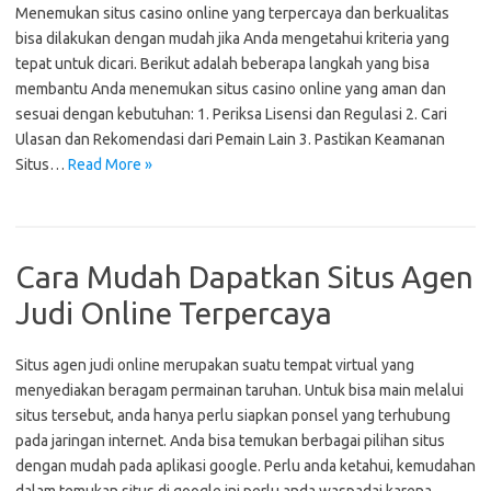
Menemukan situs casino online yang terpercaya dan berkualitas
bisa dilakukan dengan mudah jika Anda mengetahui kriteria yang
tepat untuk dicari. Berikut adalah beberapa langkah yang bisa
membantu Anda menemukan situs casino online yang aman dan
sesuai dengan kebutuhan: 1. Periksa Lisensi dan Regulasi 2. Cari
Ulasan dan Rekomendasi dari Pemain Lain 3. Pastikan Keamanan
Situs…
Read More »
Cara Mudah Dapatkan Situs Agen
Judi Online Terpercaya
Situs agen judi online merupakan suatu tempat virtual yang
menyediakan beragam permainan taruhan. Untuk bisa main melalui
situs tersebut, anda hanya perlu siapkan ponsel yang terhubung
pada jaringan internet. Anda bisa temukan berbagai pilihan situs
dengan mudah pada aplikasi google. Perlu anda ketahui, kemudahan