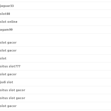
jaguar33
slot88
slot online
agam99
slot gacor
slot gacor
slot
situs slot777
slot gacor
judi slot
situs slot gacor
situs slot gacor
slot gacor