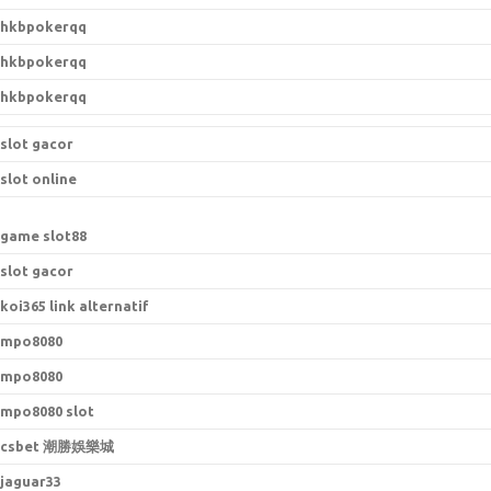
hkbpokerqq
hkbpokerqq
hkbpokerqq
slot gacor
slot online
game slot88
slot gacor
koi365 link alternatif
mpo8080
mpo8080
mpo8080 slot
csbet 潮勝娛樂城
jaguar33