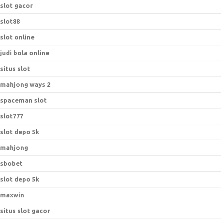
slot gacor
slot88
slot online
judi bola online
situs slot
mahjong ways 2
spaceman slot
slot777
slot depo 5k
mahjong
sbobet
slot depo 5k
maxwin
situs slot gacor