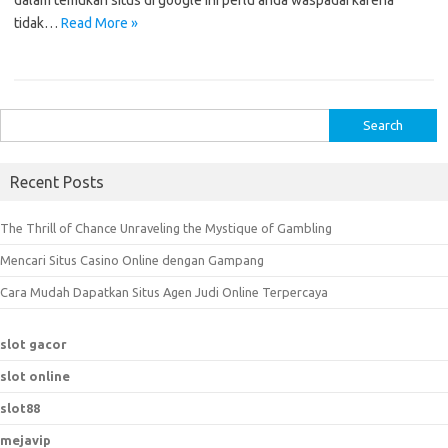
dalam temukan situs di google ini perlu anda waspadai karena
tidak…
Read More »
S
e
a
Recent Posts
r
c
The Thrill of Chance Unraveling the Mystique of Gambling
h
Mencari Situs Casino Online dengan Gampang
f
o
Cara Mudah Dapatkan Situs Agen Judi Online Terpercaya
r
:
slot gacor
slot online
slot88
mejavip