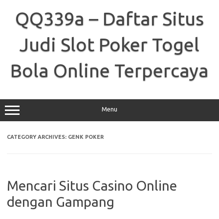
Skip
to
QQ339a – Daftar Situs
content
Judi Slot Poker Togel
Bola Online Terpercaya
Menu
CATEGORY ARCHIVES:
GENK POKER
Mencari Situs Casino Online
dengan Gampang