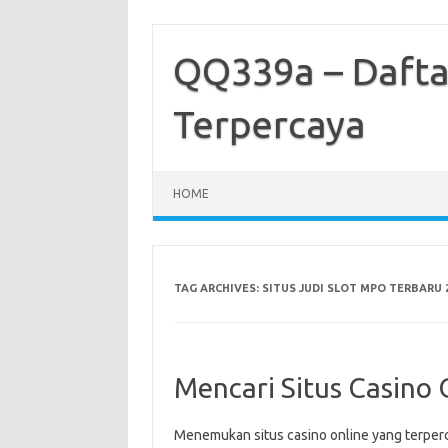
Skip
to
content
QQ339a – Daftar
Terpercaya
HOME
TAG ARCHIVES:
SITUS JUDI SLOT MPO TERBARU 
Mencari Situs Casino
Menemukan situs casino online yang terperc