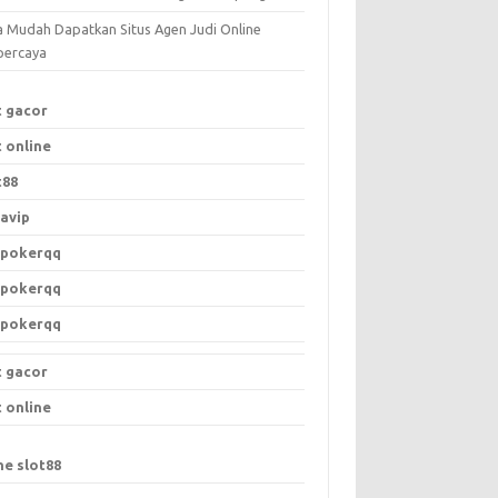
a Mudah Dapatkan Situs Agen Judi Online
percaya
t gacor
t online
t88
avip
bpokerqq
bpokerqq
bpokerqq
t gacor
t online
e slot88