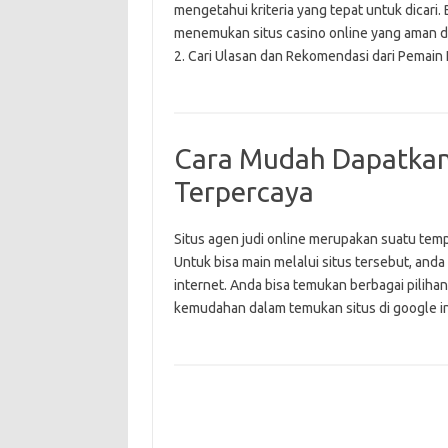
mengetahui kriteria yang tepat untuk dicar
menemukan situs casino online yang aman da
2. Cari Ulasan dan Rekomendasi dari Pemain
Cara Mudah Dapatkan 
Terpercaya
Situs agen judi online merupakan suatu tem
Untuk bisa main melalui situs tersebut, and
internet. Anda bisa temukan berbagai piliha
kemudahan dalam temukan situs di google i