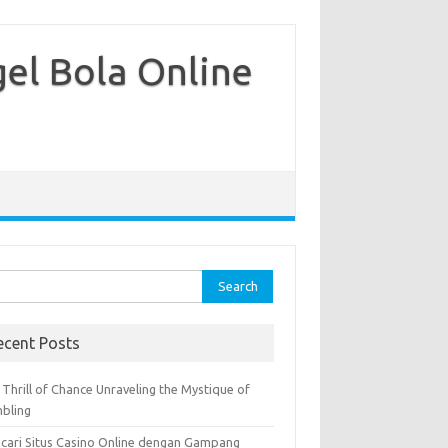
gel Bola Online
ecent Posts
Thrill of Chance Unraveling the Mystique of
bling
cari Situs Casino Online dengan Gampang