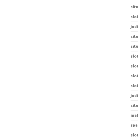
sit
slo
judi
sit
sit
slo
slo
slo
slo
jud
sit
mah
spa
slo