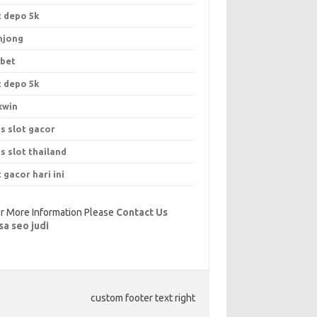
t depo 5k
hjong
bet
t depo 5k
xwin
us slot gacor
us slot thailand
t gacor hari ini
r More Information Please
Contact Us
sa seo judi
custom footer text right