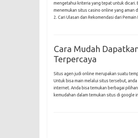
mengetahui kriteria yang tepat untuk dicar
menemukan situs casino online yang aman da
2. Cari Ulasan dan Rekomendasi dari Pemain
Cara Mudah Dapatkan 
Terpercaya
Situs agen judi online merupakan suatu tem
Untuk bisa main melalui situs tersebut, and
internet. Anda bisa temukan berbagai piliha
kemudahan dalam temukan situs di google i