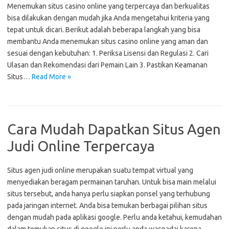
Menemukan situs casino online yang terpercaya dan berkualitas
bisa dilakukan dengan mudah jika Anda mengetahui kriteria yang
tepat untuk dicari. Berikut adalah beberapa langkah yang bisa
membantu Anda menemukan situs casino online yang aman dan
sesuai dengan kebutuhan: 1. Periksa Lisensi dan Regulasi 2. Cari
Ulasan dan Rekomendasi dari Pemain Lain 3. Pastikan Keamanan
Situs…
Read More »
Cara Mudah Dapatkan Situs Agen
Judi Online Terpercaya
Situs agen judi online merupakan suatu tempat virtual yang
menyediakan beragam permainan taruhan. Untuk bisa main melalui
situs tersebut, anda hanya perlu siapkan ponsel yang terhubung
pada jaringan internet. Anda bisa temukan berbagai pilihan situs
dengan mudah pada aplikasi google. Perlu anda ketahui, kemudahan