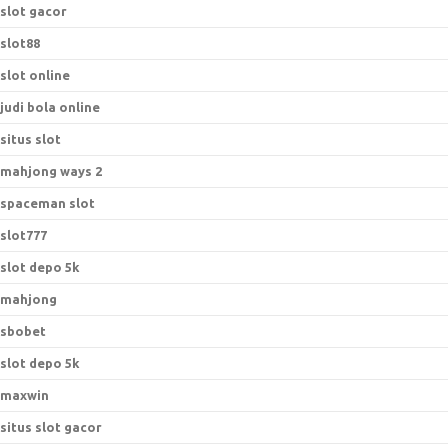
slot gacor
slot88
slot online
judi bola online
situs slot
mahjong ways 2
spaceman slot
slot777
slot depo 5k
mahjong
sbobet
slot depo 5k
maxwin
situs slot gacor