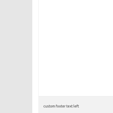
custom footer text left