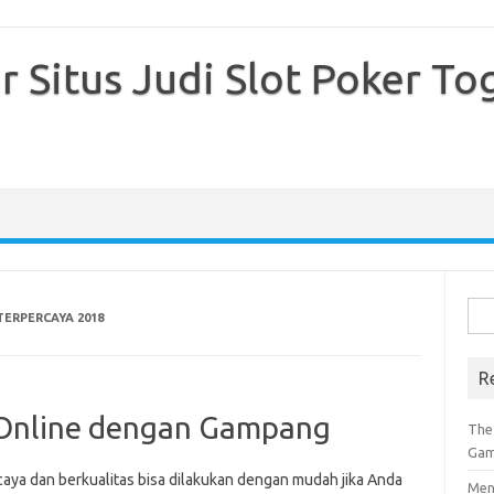
 Situs Judi Slot Poker To
S
TERPERCAYA 2018
e
a
R
r
c
 Online dengan Gampang
The 
h
Gam
f
aya dan berkualitas bisa dilakukan dengan mudah jika Anda
Men