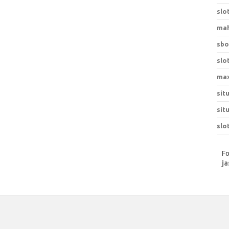
slo
ma
sbo
slo
ma
sit
sit
slo
Fo
ja