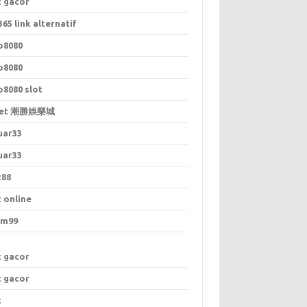
t gacor
365 link alternatif
o8080
o8080
8080 slot
bet 潮勝娛樂城
uar33
uar33
t88
t online
am99
t gacor
t gacor
t