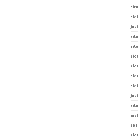
sit
slo
judi
sit
sit
slo
slo
slo
slo
jud
sit
mah
spa
slo