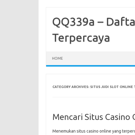
Skip
to
content
QQ339a – Daftar
Terpercaya
HOME
CATEGORY ARCHIVES:
SITUS JUDI SLOT ONLINE 
Mencari Situs Casino
Menemukan situs casino online yang terperc