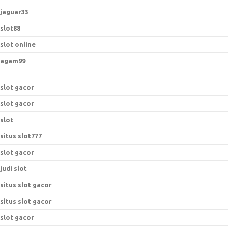
jaguar33
slot88
slot online
agam99
slot gacor
slot gacor
slot
situs slot777
slot gacor
judi slot
situs slot gacor
situs slot gacor
slot gacor