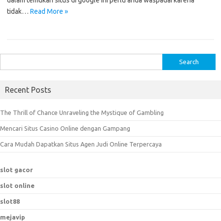
dalam temukan situs di google ini perlu anda waspadai karena
tidak…
Read More »
S
e
a
Recent Posts
r
c
The Thrill of Chance Unraveling the Mystique of Gambling
h
Mencari Situs Casino Online dengan Gampang
f
o
Cara Mudah Dapatkan Situs Agen Judi Online Terpercaya
r
:
slot gacor
slot online
slot88
mejavip