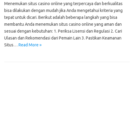
Menemukan situs casino online yang terpercaya dan berkualitas
bisa dilakukan dengan mudah jika Anda mengetahui kriteria yang
tepat untuk dicari. Berikut adalah beberapa langkah yang bisa
membantu Anda menemukan situs casino online yang aman dan
sesuai dengan kebutuhan: 1. Periksa Lisensi dan Regulasi 2. Cari
Ulasan dan Rekomendasi dari Pemain Lain 3. Pastikan Keamanan
Situs…
Read More »