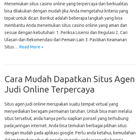
Menemukan situs casino online yang terpercaya dan berkualitas
bisa dilakukan dengan mudah jika Anda mengetahui kriteria yang
tepat untuk dicari. Berikut adalah beberapa langkah yang bisa
membantu Anda menemukan situs casino online yang aman dan
sesuai dengan kebutuhan: 1. Periksa Lisensi dan Regulasi 2. Cari
Ulasan dan Rekomendasi dari Pemain Lain 3. Pastikan Keamanan
Situs…
Read More »
Cara Mudah Dapatkan Situs Agen
Judi Online Terpercaya
Situs agen judi online merupakan suatu tempat virtual yang
menyediakan beragam permainan taruhan. Untuk bisa main melalui
situs tersebut, anda hanya perlu siapkan ponsel yang terhubung
pada jaringan internet. Anda bisa temukan berbagai pilihan situs
dengan mudah pada aplikasi google. Perlu anda ketahui, kemudahan