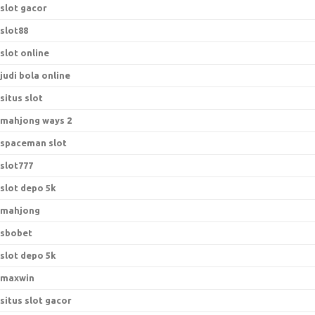
slot gacor
slot88
slot online
judi bola online
situs slot
mahjong ways 2
spaceman slot
slot777
slot depo 5k
mahjong
sbobet
slot depo 5k
maxwin
situs slot gacor