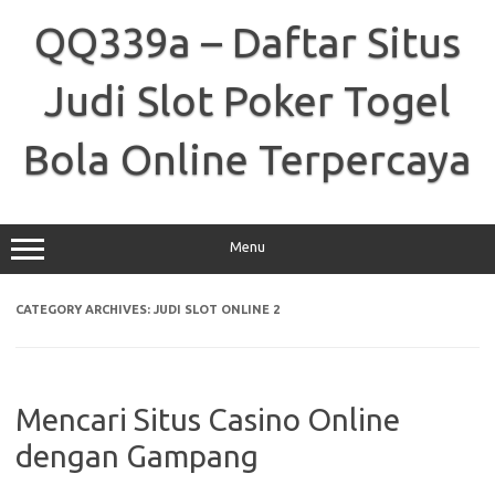
Skip
to
QQ339a – Daftar Situs
content
Judi Slot Poker Togel
Bola Online Terpercaya
Menu
CATEGORY ARCHIVES:
JUDI SLOT ONLINE 2
Mencari Situs Casino Online
dengan Gampang