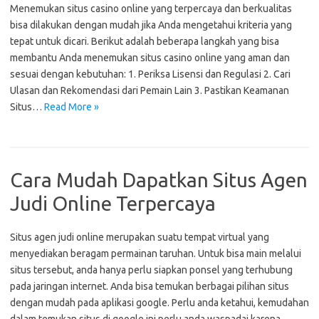
Menemukan situs casino online yang terpercaya dan berkualitas
bisa dilakukan dengan mudah jika Anda mengetahui kriteria yang
tepat untuk dicari. Berikut adalah beberapa langkah yang bisa
membantu Anda menemukan situs casino online yang aman dan
sesuai dengan kebutuhan: 1. Periksa Lisensi dan Regulasi 2. Cari
Ulasan dan Rekomendasi dari Pemain Lain 3. Pastikan Keamanan
Situs…
Read More »
Cara Mudah Dapatkan Situs Agen
Judi Online Terpercaya
Situs agen judi online merupakan suatu tempat virtual yang
menyediakan beragam permainan taruhan. Untuk bisa main melalui
situs tersebut, anda hanya perlu siapkan ponsel yang terhubung
pada jaringan internet. Anda bisa temukan berbagai pilihan situs
dengan mudah pada aplikasi google. Perlu anda ketahui, kemudahan