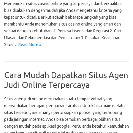
Menemukan situs casino online yang terpercaya dan berkualitas
bisa dilakukan dengan mudah jika Anda mengetahui kriteria yang
tepat untuk dicari. Berikut adalah beberapa langkah yang bisa
membantu Anda menemukan situs casino online yang aman dan
sesuai dengan kebutuhan: 1. Periksa Lisensi dan Regulasi 2. Cari
Ulasan dan Rekomendasi dari Pemain Lain 3. Pastikan Keamanan
Situs…
Read More »
Cara Mudah Dapatkan Situs Agen
Judi Online Terpercaya
Situs agen judi online merupakan suatu tempat virtual yang
menyediakan beragam permainan taruhan. Untuk bisa main melalui
situs tersebut, anda hanya perlu siapkan ponsel yang terhubung
pada jaringan internet. Anda bisa temukan berbagai pilihan situs
dengan mudah pada aplikasi google. Perlu anda ketahui, kemudahan