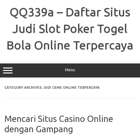
Skip
to
QQ339a – Daftar Situs
content
Judi Slot Poker Togel
Bola Online Terpercaya
Menu
CATEGORY ARCHIVES:
JUDI CEME ONLINE TERPERCAYA
Mencari Situs Casino Online
dengan Gampang