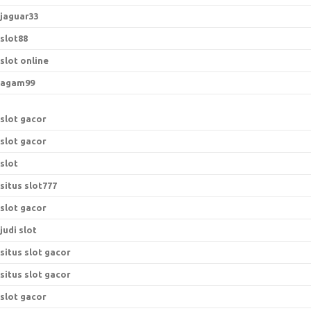
jaguar33
slot88
slot online
agam99
slot gacor
slot gacor
slot
situs slot777
slot gacor
judi slot
situs slot gacor
situs slot gacor
slot gacor