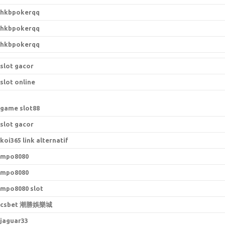
hkbpokerqq
hkbpokerqq
hkbpokerqq
slot gacor
slot online
game slot88
slot gacor
koi365 link alternatif
mpo8080
mpo8080
mpo8080 slot
csbet 潮勝娛樂城
jaguar33