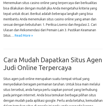
Menemukan situs casino online yang terpercaya dan berkualitas
bisa dilakukan dengan mudah jika Anda mengetahui kriteria yang
tepat untuk dicari. Berikut adalah beberapa langkah yang bisa
membantu Anda menemukan situs casino online yang aman dan
sesuai dengan kebutuhan: 1. Periksa Lisensi dan Regulasi 2. Cari
Ulasan dan Rekomendasi dari Pemain Lain 3. Pastikan Keamanan
Situs…
Read More »
Cara Mudah Dapatkan Situs Agen
Judi Online Terpercaya
Situs agen judi online merupakan suatu tempat virtual yang
menyediakan beragam permainan taruhan. Untuk bisa main melalui
situs tersebut, anda hanya perlu siapkan ponsel yang terhubung
pada jaringan internet. Anda bisa temukan berbagai pilihan situs
dengan mudah pada aplikasi google. Perlu anda ketahui, kemudahan