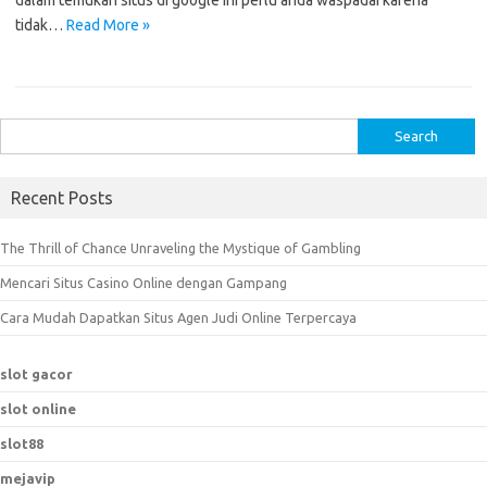
dalam temukan situs di google ini perlu anda waspadai karena
tidak…
Read More »
S
e
a
Recent Posts
r
c
The Thrill of Chance Unraveling the Mystique of Gambling
h
Mencari Situs Casino Online dengan Gampang
f
o
Cara Mudah Dapatkan Situs Agen Judi Online Terpercaya
r
:
slot gacor
slot online
slot88
mejavip