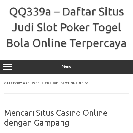
Skip
to
QQ339a – Daftar Situs
content
Judi Slot Poker Togel
Bola Online Terpercaya
Menu
CATEGORY ARCHIVES:
SITUS JUDI SLOT ONLINE 66
Mencari Situs Casino Online
dengan Gampang