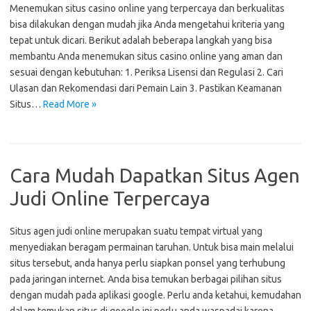
Menemukan situs casino online yang terpercaya dan berkualitas
bisa dilakukan dengan mudah jika Anda mengetahui kriteria yang
tepat untuk dicari. Berikut adalah beberapa langkah yang bisa
membantu Anda menemukan situs casino online yang aman dan
sesuai dengan kebutuhan: 1. Periksa Lisensi dan Regulasi 2. Cari
Ulasan dan Rekomendasi dari Pemain Lain 3. Pastikan Keamanan
Situs…
Read More »
Cara Mudah Dapatkan Situs Agen
Judi Online Terpercaya
Situs agen judi online merupakan suatu tempat virtual yang
menyediakan beragam permainan taruhan. Untuk bisa main melalui
situs tersebut, anda hanya perlu siapkan ponsel yang terhubung
pada jaringan internet. Anda bisa temukan berbagai pilihan situs
dengan mudah pada aplikasi google. Perlu anda ketahui, kemudahan