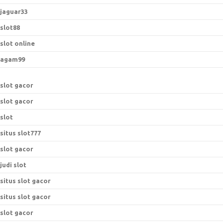
jaguar33
slot88
slot online
agam99
slot gacor
slot gacor
slot
situs slot777
slot gacor
judi slot
situs slot gacor
situs slot gacor
slot gacor