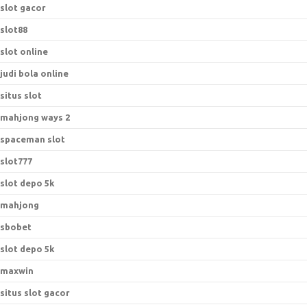
slot gacor
slot88
slot online
judi bola online
situs slot
mahjong ways 2
spaceman slot
slot777
slot depo 5k
mahjong
sbobet
slot depo 5k
maxwin
situs slot gacor