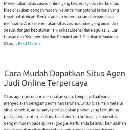
Menemukan situs casino online yang terpercaya dan berkualitas
bisa dilakukan dengan mudah jika Anda mengetahui kriteria yang
tepat untuk dicari. Berikut adalah beberapa langkah yang bisa
membantu Anda menemukan situs casino online yang aman dan
sesuai dengan kebutuhan: 1. Periksa Lisensi dan Regulasi 2. Cari
Ulasan dan Rekomendasi dari Pemain Lain 3. Pastikan Keamanan
Situs…
Read More »
Cara Mudah Dapatkan Situs Agen
Judi Online Terpercaya
Situs agen judi online merupakan suatu tempat virtual yang
menyediakan beragam permainan taruhan. Untuk bisa main melalui
situs tersebut, anda hanya perlu siapkan ponsel yang terhubung
pada jaringan internet. Anda bisa temukan berbagai pilihan situs
dengan mudah pada aplikasi google. Perlu anda ketahui, kemudahan