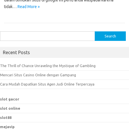
dalam temukan situs di google ini perlu anda waspadai karena
tidak…
Read More »
S
e
a
Recent Posts
r
c
The Thrill of Chance Unraveling the Mystique of Gambling
h
Mencari Situs Casino Online dengan Gampang
f
o
Cara Mudah Dapatkan Situs Agen Judi Online Terpercaya
r
:
slot gacor
slot online
slot88
mejavip