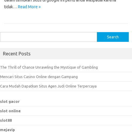
dalam temukan situs di google ini perlu anda waspadai karena
tidak…
Read More »
S
e
a
Recent Posts
r
c
The Thrill of Chance Unraveling the Mystique of Gambling
h
Mencari Situs Casino Online dengan Gampang
f
o
Cara Mudah Dapatkan Situs Agen Judi Online Terpercaya
r
:
slot gacor
slot online
slot88
mejavip