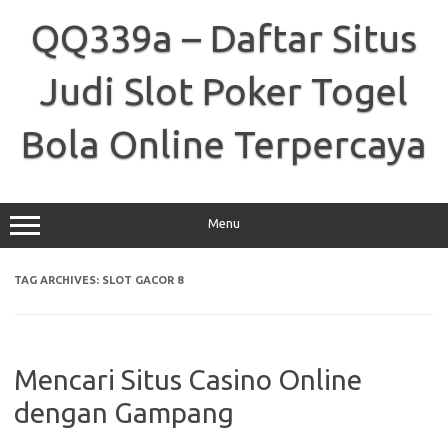
Skip
to
QQ339a – Daftar Situs
content
Judi Slot Poker Togel
Bola Online Terpercaya
Menu
TAG ARCHIVES:
SLOT GACOR 8
Mencari Situs Casino Online
dengan Gampang