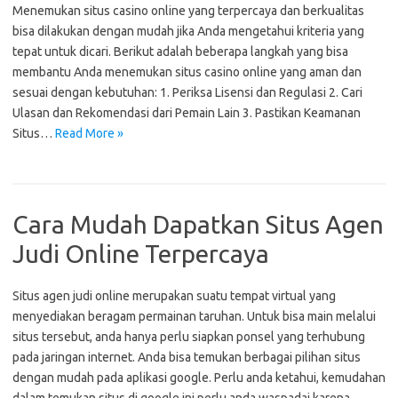
Menemukan situs casino online yang terpercaya dan berkualitas
bisa dilakukan dengan mudah jika Anda mengetahui kriteria yang
tepat untuk dicari. Berikut adalah beberapa langkah yang bisa
membantu Anda menemukan situs casino online yang aman dan
sesuai dengan kebutuhan: 1. Periksa Lisensi dan Regulasi 2. Cari
Ulasan dan Rekomendasi dari Pemain Lain 3. Pastikan Keamanan
Situs…
Read More »
Cara Mudah Dapatkan Situs Agen
Judi Online Terpercaya
Situs agen judi online merupakan suatu tempat virtual yang
menyediakan beragam permainan taruhan. Untuk bisa main melalui
situs tersebut, anda hanya perlu siapkan ponsel yang terhubung
pada jaringan internet. Anda bisa temukan berbagai pilihan situs
dengan mudah pada aplikasi google. Perlu anda ketahui, kemudahan