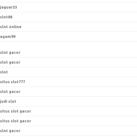
jaguar33
slot88
slot online
agam99
slot gacor
slot gacor
slot
situs slot777
slot gacor
judi slot
situs slot gacor
situs slot gacor
slot gacor