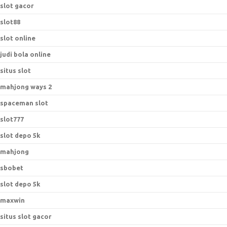
slot gacor
slot88
slot online
judi bola online
situs slot
mahjong ways 2
spaceman slot
slot777
slot depo 5k
mahjong
sbobet
slot depo 5k
maxwin
situs slot gacor