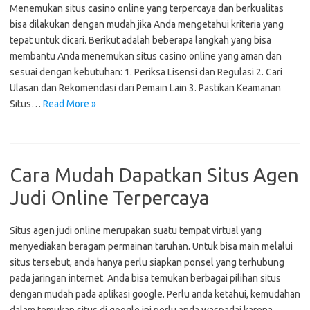
Menemukan situs casino online yang terpercaya dan berkualitas
bisa dilakukan dengan mudah jika Anda mengetahui kriteria yang
tepat untuk dicari. Berikut adalah beberapa langkah yang bisa
membantu Anda menemukan situs casino online yang aman dan
sesuai dengan kebutuhan: 1. Periksa Lisensi dan Regulasi 2. Cari
Ulasan dan Rekomendasi dari Pemain Lain 3. Pastikan Keamanan
Situs…
Read More »
Cara Mudah Dapatkan Situs Agen
Judi Online Terpercaya
Situs agen judi online merupakan suatu tempat virtual yang
menyediakan beragam permainan taruhan. Untuk bisa main melalui
situs tersebut, anda hanya perlu siapkan ponsel yang terhubung
pada jaringan internet. Anda bisa temukan berbagai pilihan situs
dengan mudah pada aplikasi google. Perlu anda ketahui, kemudahan