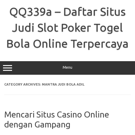
Skip
to
QQ339a – Daftar Situs
content
Judi Slot Poker Togel
Bola Online Terpercaya
Menu
CATEGORY ARCHIVES:
MANTRA JUDI BOLA ADIL
Mencari Situs Casino Online
dengan Gampang