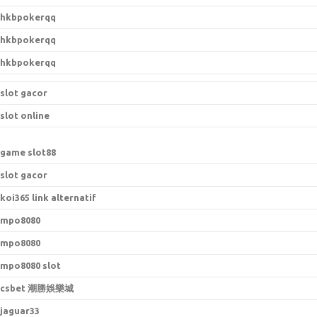
hkbpokerqq
hkbpokerqq
hkbpokerqq
slot gacor
slot online
game slot88
slot gacor
koi365 link alternatif
mpo8080
mpo8080
mpo8080 slot
csbet 潮勝娛樂城
jaguar33