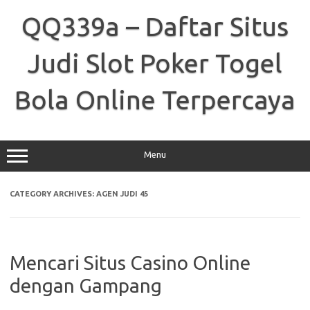
Skip
to
QQ339a – Daftar Situs
content
Judi Slot Poker Togel
Bola Online Terpercaya
Menu
CATEGORY ARCHIVES:
AGEN JUDI 45
Mencari Situs Casino Online
dengan Gampang