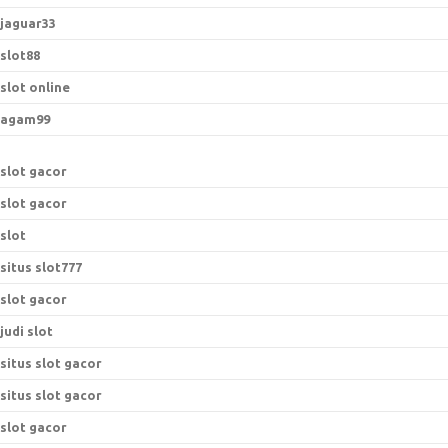
jaguar33
slot88
slot online
agam99
slot gacor
slot gacor
slot
situs slot777
slot gacor
judi slot
situs slot gacor
situs slot gacor
slot gacor