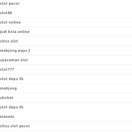
slot gacor
slot88
slot online
judi bola online
situs slot
mahjong ways 2
spaceman slot
slot777
slot depo 5k
mahjong
sbobet
slot depo 5k
maxwin
situs slot gacor