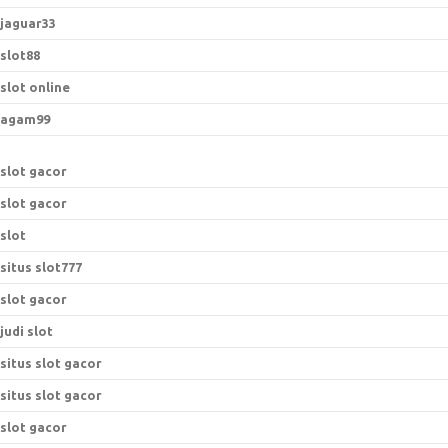
jaguar33
slot88
slot online
agam99
slot gacor
slot gacor
slot
situs slot777
slot gacor
judi slot
situs slot gacor
situs slot gacor
slot gacor