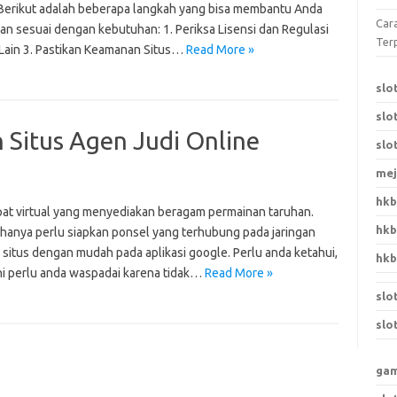
i. Berikut adalah beberapa langkah yang bisa membantu Anda
Car
n sesuai dengan kebutuhan: 1. Periksa Lisensi dan Regulasi
Ter
 Lain 3. Pastikan Keamanan Situs…
Read More »
slo
slo
Situs Agen Judi Online
slo
mej
hk
pat virtual yang menyediakan beragam permainan taruhan.
hk
a hanya perlu siapkan ponsel yang terhubung pada jaringan
n situs dengan mudah pada aplikasi google. Perlu anda ketahui,
hk
ni perlu anda waspadai karena tidak…
Read More »
slo
slo
gam