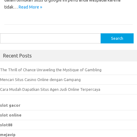
dalam temukan situs di google ini perlu anda waspadai karena
tidak…
Read More »
S
e
a
Recent Posts
r
c
The Thrill of Chance Unraveling the Mystique of Gambling
h
Mencari Situs Casino Online dengan Gampang
f
o
Cara Mudah Dapatkan Situs Agen Judi Online Terpercaya
r
:
slot gacor
slot online
slot88
mejavip