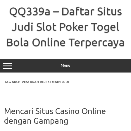
Skip
to
QQ339a – Daftar Situs
content
Judi Slot Poker Togel
Bola Online Terpercaya
Menu
TAG ARCHIVES:
ARAH REJEKI MAIN JUDI
Mencari Situs Casino Online
dengan Gampang