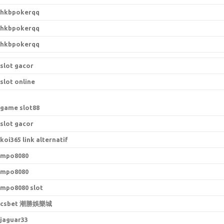
hkbpokerqq
hkbpokerqq
hkbpokerqq
slot gacor
slot online
game slot88
slot gacor
koi365 link alternatif
mpo8080
mpo8080
mpo8080 slot
csbet 潮勝娛樂城
jaguar33