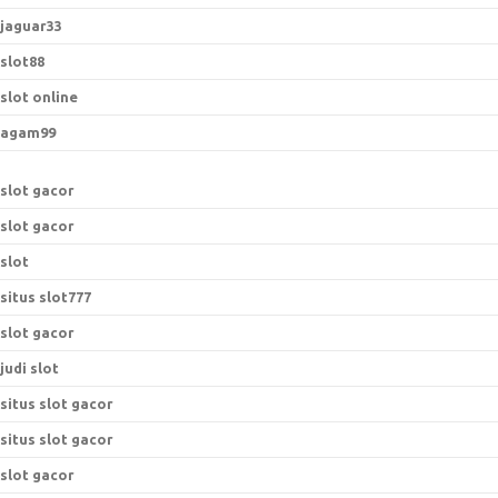
jaguar33
slot88
slot online
agam99
slot gacor
slot gacor
slot
situs slot777
slot gacor
judi slot
situs slot gacor
situs slot gacor
slot gacor