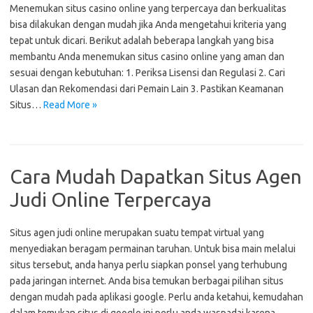
Menemukan situs casino online yang terpercaya dan berkualitas
bisa dilakukan dengan mudah jika Anda mengetahui kriteria yang
tepat untuk dicari. Berikut adalah beberapa langkah yang bisa
membantu Anda menemukan situs casino online yang aman dan
sesuai dengan kebutuhan: 1. Periksa Lisensi dan Regulasi 2. Cari
Ulasan dan Rekomendasi dari Pemain Lain 3. Pastikan Keamanan
Situs…
Read More »
Cara Mudah Dapatkan Situs Agen
Judi Online Terpercaya
Situs agen judi online merupakan suatu tempat virtual yang
menyediakan beragam permainan taruhan. Untuk bisa main melalui
situs tersebut, anda hanya perlu siapkan ponsel yang terhubung
pada jaringan internet. Anda bisa temukan berbagai pilihan situs
dengan mudah pada aplikasi google. Perlu anda ketahui, kemudahan