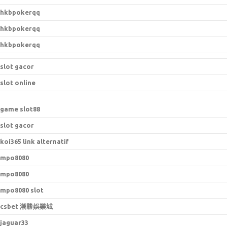
hkbpokerqq
hkbpokerqq
hkbpokerqq
slot gacor
slot online
game slot88
slot gacor
koi365 link alternatif
mpo8080
mpo8080
mpo8080 slot
csbet 潮勝娛樂城
jaguar33