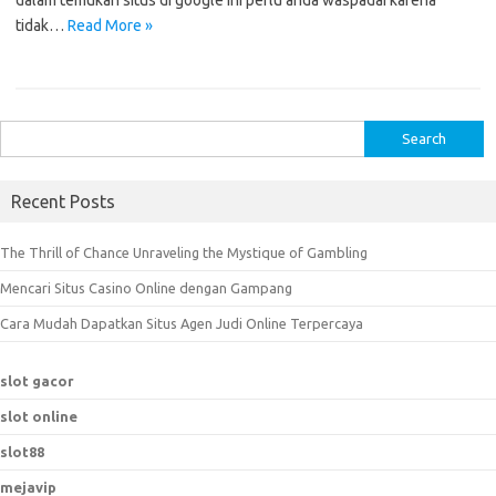
dalam temukan situs di google ini perlu anda waspadai karena
tidak…
Read More »
S
e
a
Recent Posts
r
c
The Thrill of Chance Unraveling the Mystique of Gambling
h
Mencari Situs Casino Online dengan Gampang
f
o
Cara Mudah Dapatkan Situs Agen Judi Online Terpercaya
r
:
slot gacor
slot online
slot88
mejavip