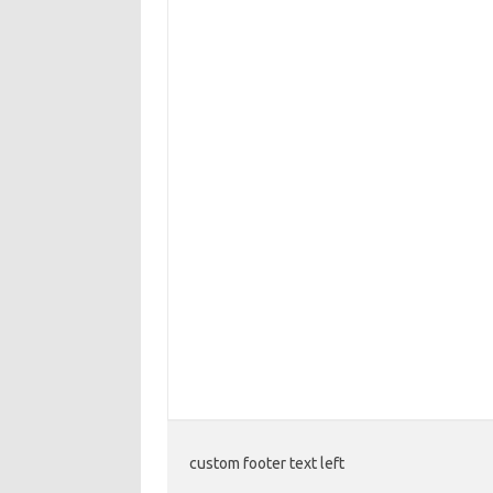
custom footer text left