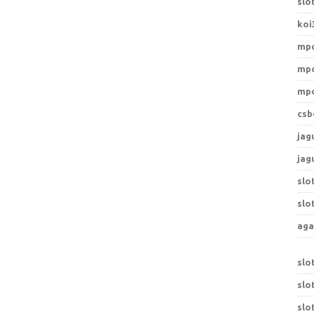
slo
koi
mp
mp
mpo
cs
jag
jag
slo
slo
ag
slo
slo
slo