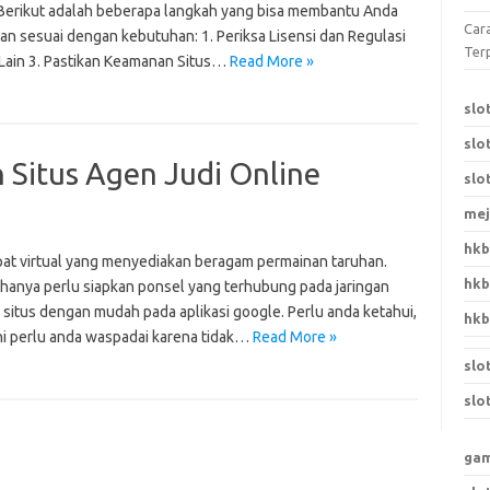
i. Berikut adalah beberapa langkah yang bisa membantu Anda
Car
n sesuai dengan kebutuhan: 1. Periksa Lisensi dan Regulasi
Ter
 Lain 3. Pastikan Keamanan Situs…
Read More »
slo
slo
Situs Agen Judi Online
slo
mej
hk
pat virtual yang menyediakan beragam permainan taruhan.
hk
a hanya perlu siapkan ponsel yang terhubung pada jaringan
n situs dengan mudah pada aplikasi google. Perlu anda ketahui,
hk
ni perlu anda waspadai karena tidak…
Read More »
slo
slo
gam