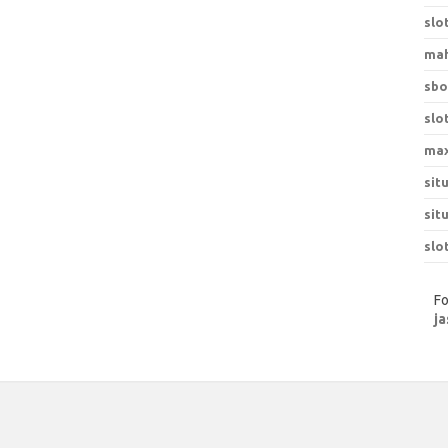
slo
ma
sbo
slo
ma
sit
sit
slo
Fo
ja