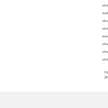
slo
ma
sbo
slo
ma
sit
sit
slo
Fo
ja