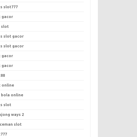
us slot777
t gacor
 slot
us slot gacor
us slot gacor
t gacor
t gacor
t88
t online
i bola online
us slot
jong ways 2
ceman slot
t777