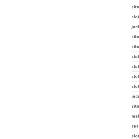
sit
slo
judi
sit
sit
slo
slo
slo
slo
jud
sit
mah
spa
slo