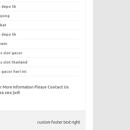
t depo 5k
hjong
bet
t depo 5k
xwin
us slot gacor
us slot thailand
t gacor hari ini
r More Information Please
Contact Us
sa seo judi
custom footer text right