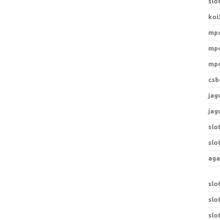
slo
koi
mp
mp
mpo
cs
jag
jag
slo
slo
ag
slo
slo
slo