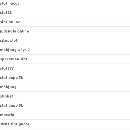
slot gacor
slot88
slot online
judi bola online
situs slot
mahjong ways 2
spaceman slot
slot777
slot depo 5k
mahjong
sbobet
slot depo 5k
maxwin
situs slot gacor