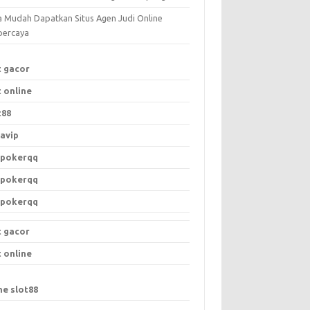
a Mudah Dapatkan Situs Agen Judi Online
percaya
t gacor
t online
t88
avip
bpokerqq
bpokerqq
bpokerqq
t gacor
t online
e slot88