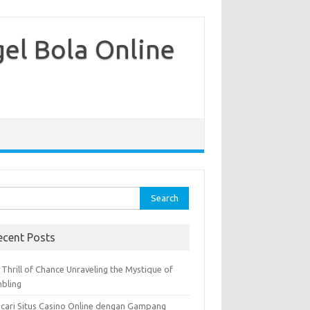
gel Bola Online
rch
ecent Posts
Thrill of Chance Unraveling the Mystique of
bling
cari Situs Casino Online dengan Gampang