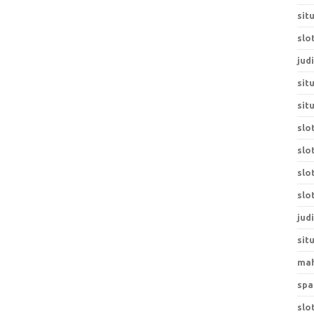
sit
slo
judi
sit
sit
slo
slo
slo
slo
jud
sit
mah
spa
slo