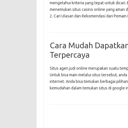
mengetahui kriteria yang tepat untuk dicar
menemukan situs casino online yang aman da
2. Cari Ulasan dan Rekomendasi dari Pemain
Cara Mudah Dapatkan 
Terpercaya
Situs agen judi online merupakan suatu tem
Untuk bisa main melalui situs tersebut, and
internet. Anda bisa temukan berbagai piliha
kemudahan dalam temukan situs di google i