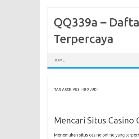
Skip
to
content
QQ339a – Daftar
Terpercaya
HOME
TAG ARCHIVES:
HBO JUDI
Mencari Situs Casino
Menemukan situs casino online yang terperc