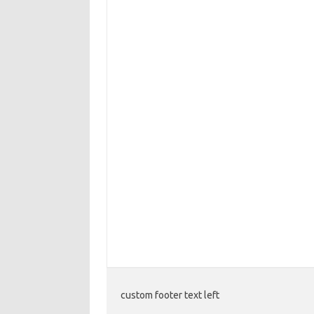
custom footer text left