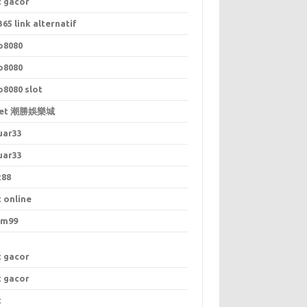
t gacor
365 link alternatif
o8080
o8080
8080 slot
bet 潮勝娛樂城
uar33
uar33
t88
t online
am99
t gacor
t gacor
t