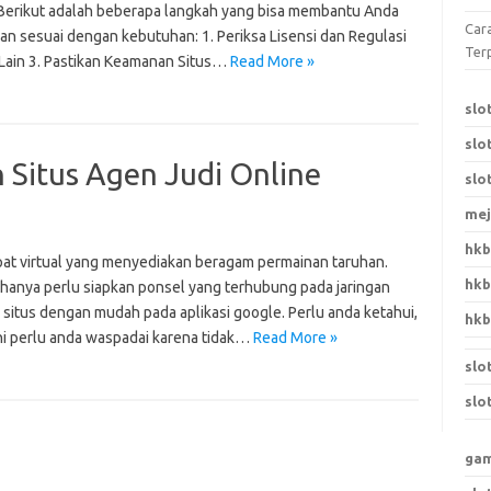
i. Berikut adalah beberapa langkah yang bisa membantu Anda
Car
n sesuai dengan kebutuhan: 1. Periksa Lisensi dan Regulasi
Ter
 Lain 3. Pastikan Keamanan Situs…
Read More »
slo
slo
Situs Agen Judi Online
slo
mej
hk
pat virtual yang menyediakan beragam permainan taruhan.
hk
a hanya perlu siapkan ponsel yang terhubung pada jaringan
n situs dengan mudah pada aplikasi google. Perlu anda ketahui,
hk
ni perlu anda waspadai karena tidak…
Read More »
slo
slo
gam