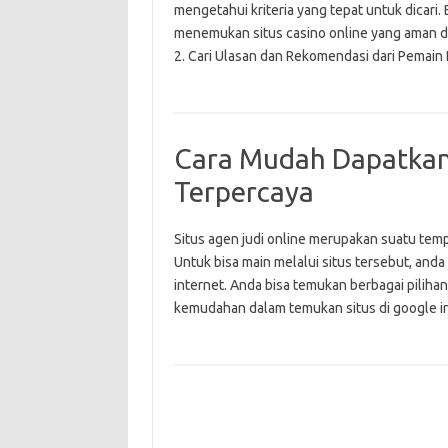
mengetahui kriteria yang tepat untuk dicar
menemukan situs casino online yang aman da
2. Cari Ulasan dan Rekomendasi dari Pemain
Cara Mudah Dapatkan 
Terpercaya
Situs agen judi online merupakan suatu tem
Untuk bisa main melalui situs tersebut, and
internet. Anda bisa temukan berbagai piliha
kemudahan dalam temukan situs di google i