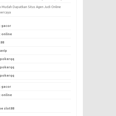
a Mudah Dapatkan Situs Agen Judi Online
percaya
t gacor
t online
t88
avip
bpokerqq
bpokerqq
bpokerqq
t gacor
t online
e slot88