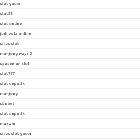
slot gacor
slot88
slot online
judi bola online
situs slot
mahjong ways 2
spaceman slot
slot777
slot depo 5k
mahjong
sbobet
slot depo 5k
maxwin
situs slot gacor