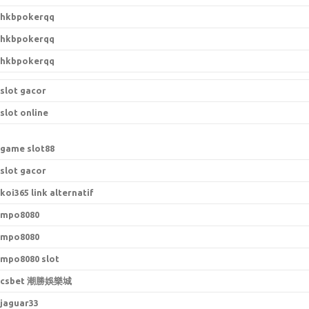
hkbpokerqq
hkbpokerqq
hkbpokerqq
slot gacor
slot online
game slot88
slot gacor
koi365 link alternatif
mpo8080
mpo8080
mpo8080 slot
csbet 潮勝娛樂城
jaguar33