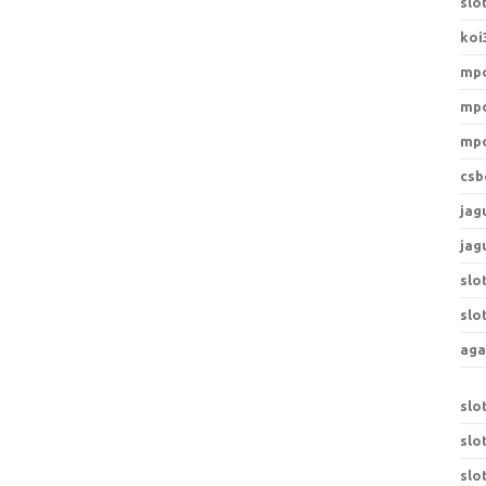
slo
koi
mp
mp
mpo
cs
jag
jag
slo
slo
ag
slo
slo
slo