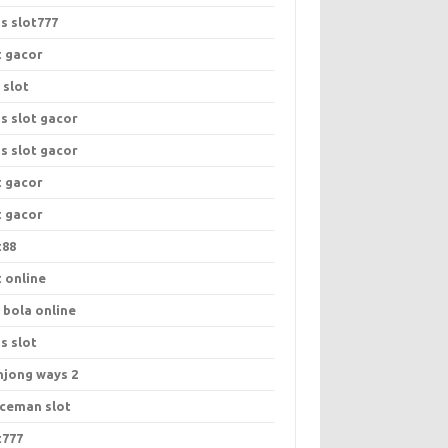
us slot777
t gacor
 slot
us slot gacor
us slot gacor
t gacor
t gacor
t88
t online
i bola online
us slot
jong ways 2
ceman slot
t777