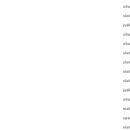
sit
slo
judi
sit
sit
slo
slo
slo
slo
jud
sit
mah
spa
slo