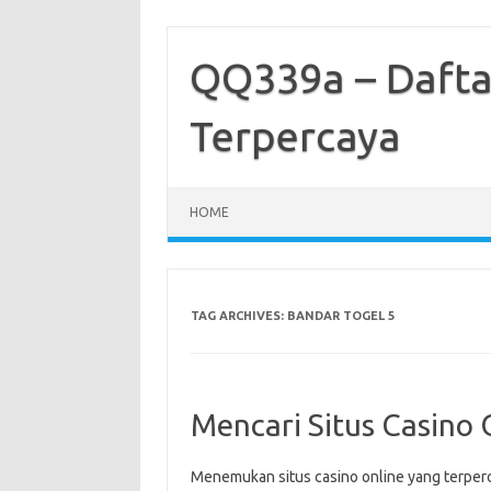
Skip
to
content
QQ339a – Daftar
Terpercaya
HOME
TAG ARCHIVES:
BANDAR TOGEL 5
Mencari Situs Casino
Menemukan situs casino online yang terperc