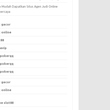
a Mudah Dapatkan Situs Agen Judi Online
percaya
t gacor
t online
t88
avip
bpokerqq
bpokerqq
bpokerqq
t gacor
t online
e slot88