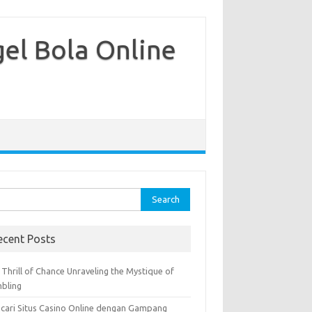
gel Bola Online
rch
ecent Posts
Thrill of Chance Unraveling the Mystique of
bling
cari Situs Casino Online dengan Gampang