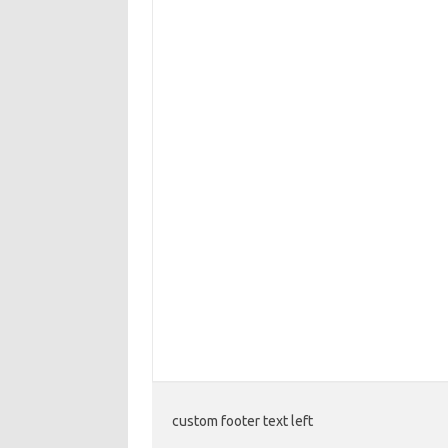
custom footer text left