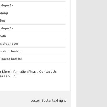
t depo 5k
hjong
bet
t depo 5k
xwin
us slot gacor
us slot thailand
t gacor hari ini
r More Information Please
Contact Us
sa seo judi
custom footer text right