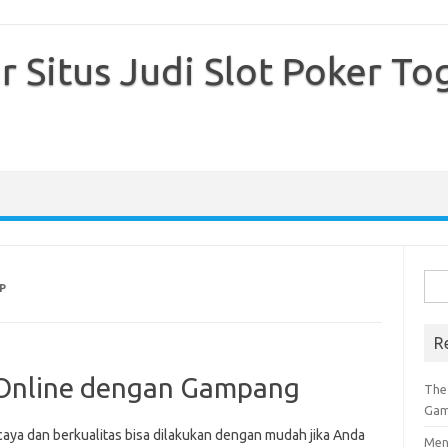
 Situs Judi Slot Poker To
Sea
P
for:
R
 Online dengan Gampang
The 
Gam
aya dan berkualitas bisa dilakukan dengan mudah jika Anda
Men