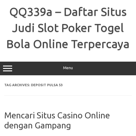
Skip
to
QQ339a – Daftar Situs
content
Judi Slot Poker Togel
Bola Online Terpercaya
Menu
TAG ARCHIVES:
DEPOSIT PULSA 53
Mencari Situs Casino Online
dengan Gampang