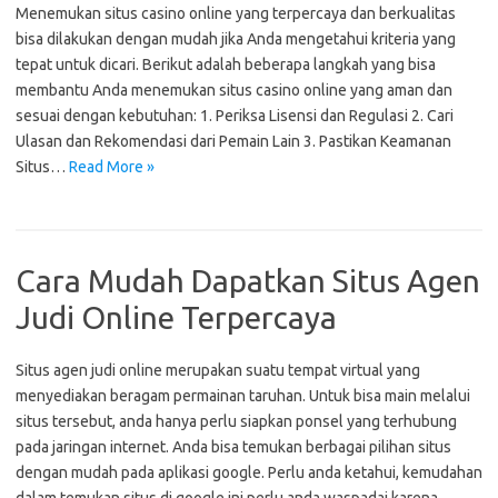
Menemukan situs casino online yang terpercaya dan berkualitas
bisa dilakukan dengan mudah jika Anda mengetahui kriteria yang
tepat untuk dicari. Berikut adalah beberapa langkah yang bisa
membantu Anda menemukan situs casino online yang aman dan
sesuai dengan kebutuhan: 1. Periksa Lisensi dan Regulasi 2. Cari
Ulasan dan Rekomendasi dari Pemain Lain 3. Pastikan Keamanan
Situs…
Read More »
Cara Mudah Dapatkan Situs Agen
Judi Online Terpercaya
Situs agen judi online merupakan suatu tempat virtual yang
menyediakan beragam permainan taruhan. Untuk bisa main melalui
situs tersebut, anda hanya perlu siapkan ponsel yang terhubung
pada jaringan internet. Anda bisa temukan berbagai pilihan situs
dengan mudah pada aplikasi google. Perlu anda ketahui, kemudahan