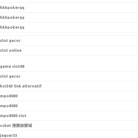
hkbpokerqq
hkbpokerqq
hkbpokerqq
slot gacor
slot online
game slot88
slot gacor
koi365 link alternatif
mpo8080
mpo8080
mpo8080 slot
csbet 潮勝娛樂城
jaguar33