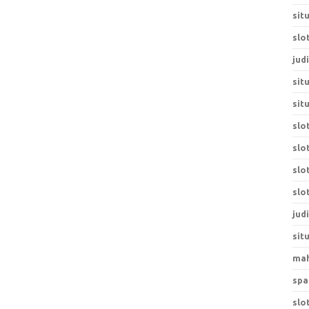
sit
slo
judi
sit
sit
slo
slo
slo
slo
jud
sit
mah
spa
slo