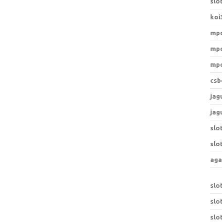
slo
koi
mp
mp
mpo
cs
jag
jag
slo
slo
ag
slo
slo
slo