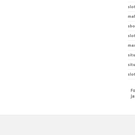
slo
ma
sbo
slo
ma
sit
sit
slo
Fo
ja