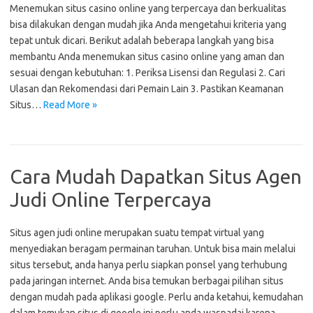
Menemukan situs casino online yang terpercaya dan berkualitas
bisa dilakukan dengan mudah jika Anda mengetahui kriteria yang
tepat untuk dicari. Berikut adalah beberapa langkah yang bisa
membantu Anda menemukan situs casino online yang aman dan
sesuai dengan kebutuhan: 1. Periksa Lisensi dan Regulasi 2. Cari
Ulasan dan Rekomendasi dari Pemain Lain 3. Pastikan Keamanan
Situs…
Read More »
Cara Mudah Dapatkan Situs Agen
Judi Online Terpercaya
Situs agen judi online merupakan suatu tempat virtual yang
menyediakan beragam permainan taruhan. Untuk bisa main melalui
situs tersebut, anda hanya perlu siapkan ponsel yang terhubung
pada jaringan internet. Anda bisa temukan berbagai pilihan situs
dengan mudah pada aplikasi google. Perlu anda ketahui, kemudahan