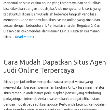
Menemukan situs casino online yang terpercaya dan berkualitas
bisa dilakukan dengan mudah jika Anda mengetahui kriteria yang
tepat untuk dicari. Berikut adalah beberapa langkah yang bisa
membantu Anda menemukan situs casino online yang aman dan
sesuai dengan kebutuhan: 1. Periksa Lisensi dan Regulasi 2. Cari
Ulasan dan Rekomendasi dari Pemain Lain 3. Pastikan Keamanan
Situs…
Read More »
Cara Mudah Dapatkan Situs Agen
Judi Online Terpercaya
Situs agen judi online merupakan suatu tempat virtual yang
menyediakan beragam permainan taruhan. Untuk bisa main melalui
situs tersebut, anda hanya perlu siapkan ponsel yang terhubung
pada jaringan internet. Anda bisa temukan berbagai pilihan situs
dengan mudah pada aplikasi google. Perlu anda ketahui, kemudahan