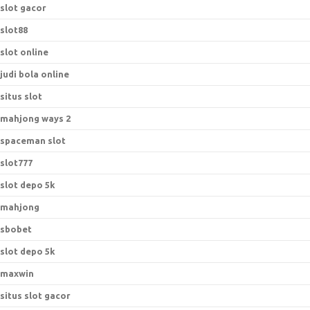
slot gacor
slot88
slot online
judi bola online
situs slot
mahjong ways 2
spaceman slot
slot777
slot depo 5k
mahjong
sbobet
slot depo 5k
maxwin
situs slot gacor