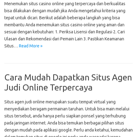
Menemukan situs casino online yang terpercaya dan berkualitas
bisa dilakukan dengan mudah jika Anda mengetahui kriteria yang
tepat untuk dicari. Berikut adalah beberapa langkah yang bisa
membantu Anda menemukan situs casino online yang aman dan
sesuai dengan kebutuhan: 1. Periksa Lisensi dan Regulasi 2. Cari
Ulasan dan Rekomendasi dari Pemain Lain 3. Pastikan Keamanan
Situs…
Read More »
Cara Mudah Dapatkan Situs Agen
Judi Online Terpercaya
Situs agen judi online merupakan suatu tempat virtual yang
menyediakan beragam permainan taruhan. Untuk bisa main melalui
situs tersebut, anda hanya perlu siapkan ponsel yang terhubung
pada jaringan internet. Anda bisa temukan berbagai pilihan situs
dengan mudah pada aplikasi google. Perlu anda ketahui, kemudahan