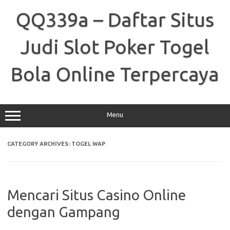
Skip
to
QQ339a – Daftar Situs
content
Judi Slot Poker Togel
Bola Online Terpercaya
Menu
CATEGORY ARCHIVES:
TOGEL WAP
Mencari Situs Casino Online
dengan Gampang