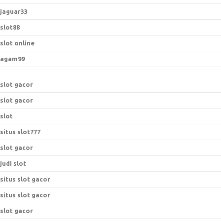
jaguar33
slot88
slot online
agam99
slot gacor
slot gacor
slot
situs slot777
slot gacor
judi slot
situs slot gacor
situs slot gacor
slot gacor