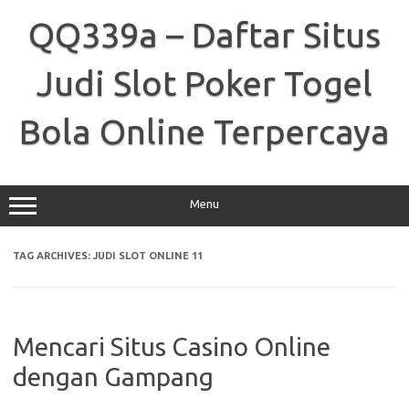
Skip
to
QQ339a – Daftar Situs
content
Judi Slot Poker Togel
Bola Online Terpercaya
Menu
TAG ARCHIVES:
JUDI SLOT ONLINE 11
Mencari Situs Casino Online
dengan Gampang