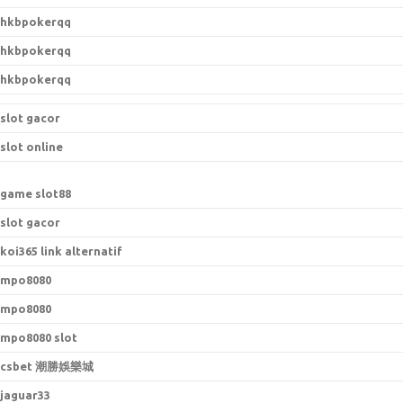
hkbpokerqq
hkbpokerqq
hkbpokerqq
slot gacor
slot online
game slot88
slot gacor
koi365 link alternatif
mpo8080
mpo8080
mpo8080 slot
csbet 潮勝娛樂城
jaguar33