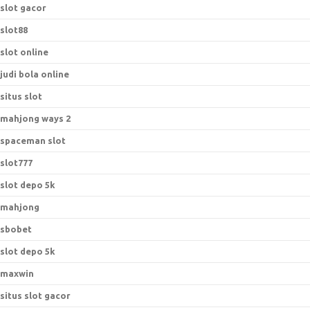
slot gacor
slot88
slot online
judi bola online
situs slot
mahjong ways 2
spaceman slot
slot777
slot depo 5k
mahjong
sbobet
slot depo 5k
maxwin
situs slot gacor