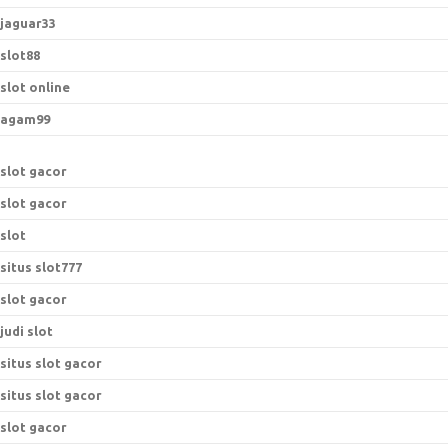
jaguar33
slot88
slot online
agam99
slot gacor
slot gacor
slot
situs slot777
slot gacor
judi slot
situs slot gacor
situs slot gacor
slot gacor