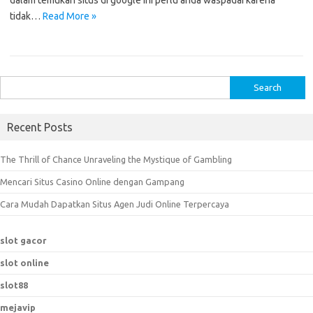
dalam temukan situs di google ini perlu anda waspadai karena
tidak…
Read More »
S
e
a
Recent Posts
r
c
The Thrill of Chance Unraveling the Mystique of Gambling
h
Mencari Situs Casino Online dengan Gampang
f
o
Cara Mudah Dapatkan Situs Agen Judi Online Terpercaya
r
:
slot gacor
slot online
slot88
mejavip