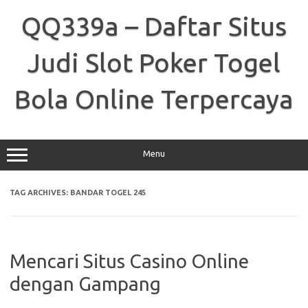
Skip
to
QQ339a – Daftar Situs
content
Judi Slot Poker Togel
Bola Online Terpercaya
Menu
TAG ARCHIVES:
BANDAR TOGEL 245
Mencari Situs Casino Online
dengan Gampang