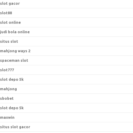
slot gacor
slot88
slot online
judi bola online
situs slot
mahjong ways 2
spaceman slot
slot777
slot depo 5k
mahjong
sbobet
slot depo 5k
maxwin
situs slot gacor