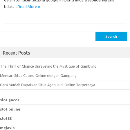
dalam temukan situs di google ini perlu anda waspadai karena
tidak…
Read More »
S
e
a
Recent Posts
r
c
The Thrill of Chance Unraveling the Mystique of Gambling
h
Mencari Situs Casino Online dengan Gampang
f
o
Cara Mudah Dapatkan Situs Agen Judi Online Terpercaya
r
:
slot gacor
slot online
slot88
mejavip