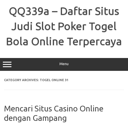
Skip
to
QQ339a – Daftar Situs
content
Judi Slot Poker Togel
Bola Online Terpercaya
Menu
CATEGORY ARCHIVES:
TOGEL ONLINE 31
Mencari Situs Casino Online
dengan Gampang