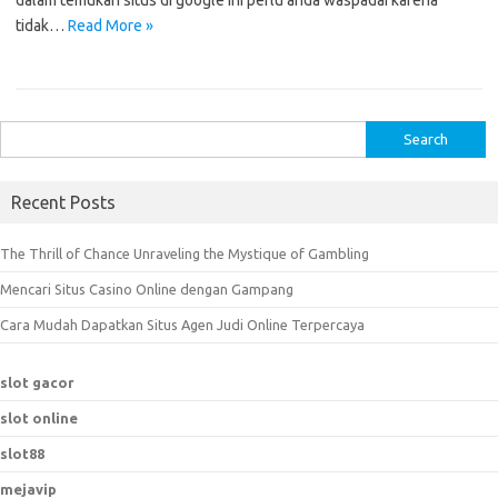
dalam temukan situs di google ini perlu anda waspadai karena
tidak…
Read More »
S
e
a
Recent Posts
r
c
The Thrill of Chance Unraveling the Mystique of Gambling
h
Mencari Situs Casino Online dengan Gampang
f
o
Cara Mudah Dapatkan Situs Agen Judi Online Terpercaya
r
:
slot gacor
slot online
slot88
mejavip