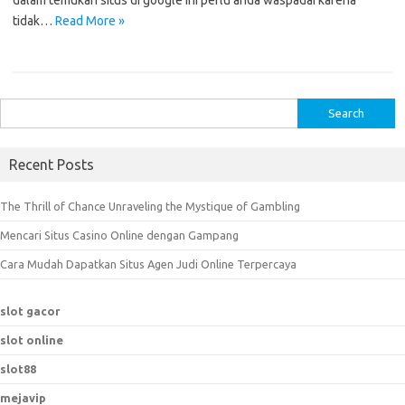
dalam temukan situs di google ini perlu anda waspadai karena
tidak…
Read More »
S
e
a
Recent Posts
r
c
The Thrill of Chance Unraveling the Mystique of Gambling
h
Mencari Situs Casino Online dengan Gampang
f
o
Cara Mudah Dapatkan Situs Agen Judi Online Terpercaya
r
:
slot gacor
slot online
slot88
mejavip