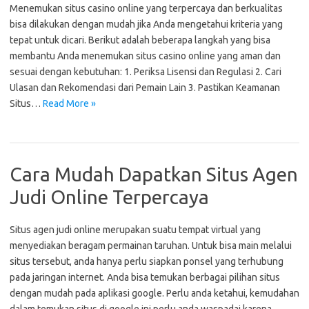
Menemukan situs casino online yang terpercaya dan berkualitas
bisa dilakukan dengan mudah jika Anda mengetahui kriteria yang
tepat untuk dicari. Berikut adalah beberapa langkah yang bisa
membantu Anda menemukan situs casino online yang aman dan
sesuai dengan kebutuhan: 1. Periksa Lisensi dan Regulasi 2. Cari
Ulasan dan Rekomendasi dari Pemain Lain 3. Pastikan Keamanan
Situs…
Read More »
Cara Mudah Dapatkan Situs Agen
Judi Online Terpercaya
Situs agen judi online merupakan suatu tempat virtual yang
menyediakan beragam permainan taruhan. Untuk bisa main melalui
situs tersebut, anda hanya perlu siapkan ponsel yang terhubung
pada jaringan internet. Anda bisa temukan berbagai pilihan situs
dengan mudah pada aplikasi google. Perlu anda ketahui, kemudahan