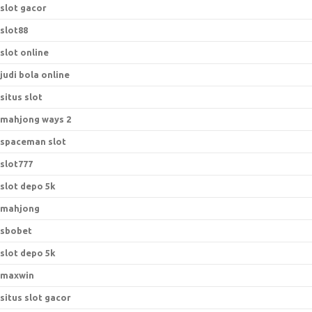
slot gacor
slot88
slot online
judi bola online
situs slot
mahjong ways 2
spaceman slot
slot777
slot depo 5k
mahjong
sbobet
slot depo 5k
maxwin
situs slot gacor