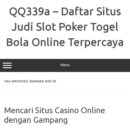
Skip
to
QQ339a – Daftar Situs
content
Judi Slot Poker Togel
Bola Online Terpercaya
Menu
TAG ARCHIVES:
BANDAR JUDI 33
Mencari Situs Casino Online
dengan Gampang